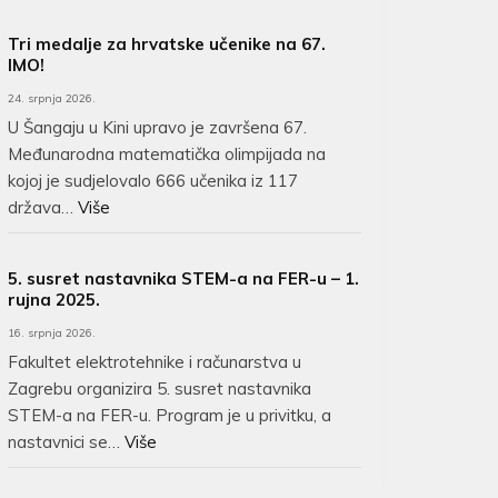
Tri medalje za hrvatske učenike na 67.
IMO!
24. srpnja 2026.
U Šangaju u Kini upravo je završena 67.
Međunarodna matematička olimpijada na
kojoj je sudjelovalo 666 učenika iz 117
država…
Više
5. susret nastavnika STEM-a na FER-u – 1.
rujna 2025.
16. srpnja 2026.
Fakultet elektrotehnike i računarstva u
Zagrebu organizira 5. susret nastavnika
STEM-a na FER-u. Program je u privitku, a
nastavnici se…
Više