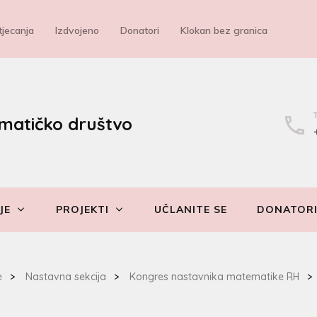
jecanja
Izdvojeno
Donatori
Klokan bez granica
matičko društvo
JE
PROJEKTI
UČLANITE SE
DONATOR
e
>
Nastavna sekcija
>
Kongres nastavnika matematike RH
>