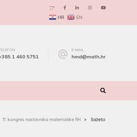
HR
EN
TELEFON
E-MAIL
+385 1 460 5751
hmd@math.hr
I
11. kongres nastavnika matematike RH
>
Sažetci