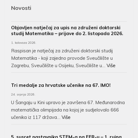
Novosti
Objavljen natječaj za upis na združeni doktorski
studij Matematika – prijave do 2. listopada 2026.
1. kolovoza 2026.
Raspisan je natječaj za združeni doktorski studij
Matematika - koji zajedno provode Sveučilište u
Zagrebu, Sveučilište u Osijeku, Sveučilište u…
Više
Tri medalje za hrvatske učenike na 67. IMO!
24. srpnja 2026.
U Šangaju u Kini upravo je završena 67. Međunarodna
matematička olimpijada na kojoj je sudjelovalo 666
učenika iz 117 država…
Više
5. susret nastavnika STEM-a na FER-u – 1. rujna