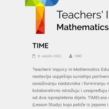
TIME
8. veljače 2022.
HMD
Teachers’ Inquiry in Mathematics Edu
nastavlja uspješnja suradnja partner
osnaživanju nastavnika i formiranju 
kolaborativno istražuju i unapređuju 
od dva isprepletena dijela. TIMELess
(Lesson Study) koja potiče iz Japana i 