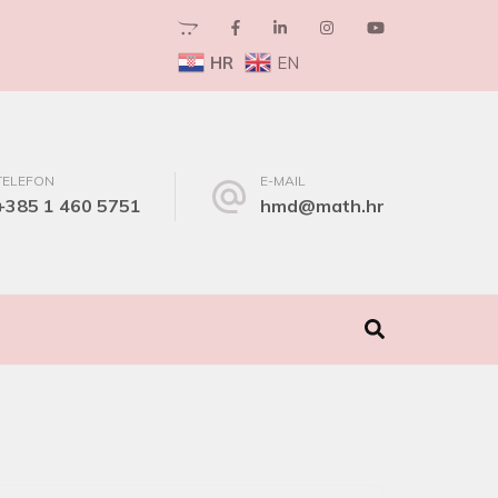
HR
EN
TELEFON
E-MAIL
+385 1 460 5751
hmd@math.hr
I