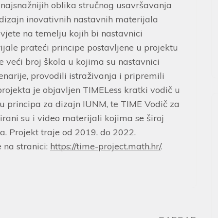
d najsnažnijih oblika stručnog usavršavanja
 dizajn inovativnih nastavnih materijala
avjete na temelju kojih bi nastavnici
jale prateći principe postavljene u projektu
 veći broj škola u kojima su nastavnici
narije, provodili istraživanja i pripremili
 projekta je objavljen TIMELess kratki vodič u
u principa za dizajn IUNM, te TIME Vodič za
ani su i video materijali kojima se široj
ta. Projekt traje od 2019. do 2022.
 na stranici:
https://time-project.math.hr/
.