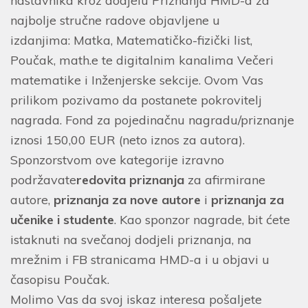
nastavnika kroz dodjelu Priznanja HMD-a za
najbolje stručne radove objavljene u
izdanjima: Matka, Matematičko-fizički list,
Poučak, math.e te digitalnim kanalima Večeri
matematike i Inženjerske sekcije. Ovom Vas
prilikom pozivamo da postanete pokrovitelj
nagrada. Fond za pojedinačnu nagradu/priznanje
iznosi 150,00 EUR (neto iznos za autora).
Sponzorstvom ove kategorije izravno
podržavate
redovita priznanja
za afirmirane
autore,
priznanja za nove autore
i
priznanja za
učenike i studente
. Kao sponzor nagrade, bit ćete
istaknuti na svečanoj dodjeli priznanja, na
mrežnim i FB stranicama HMD-a i u objavi u
časopisu Poučak.
Molimo Vas da svoj iskaz interesa pošaljete