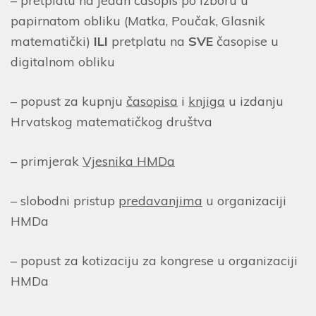
– pretplatu na jedan časopis po izboru u
papirnatom obliku (Matka, Poučak, Glasnik
matematički)
ILI
pretplatu na
SVE
časopise u
digitalnom obliku
– popust za kupnju
časopisa
i
knjiga
u izdanju
Hrvatskog matematičkog društva
– primjerak
Vjesnika HMDa
– slobodni pristup
predavanjima
u organizaciji
HMDa
– popust za kotizaciju za kongrese u organizaciji
HMDa