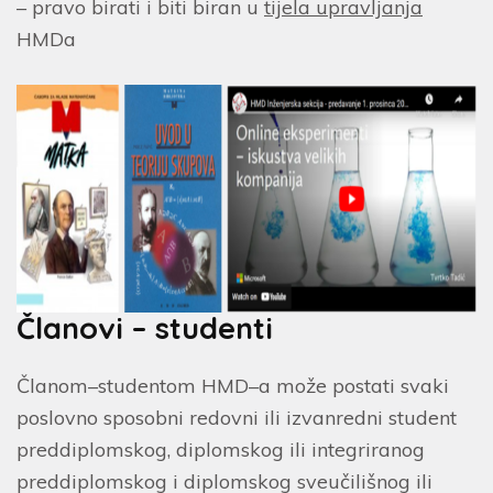
– pravo birati i biti biran u
tijela upravljanja
HMDa
Članovi – studenti
Članom–studentom HMD–a može postati svaki
poslovno sposobni redovni ili izvanredni student
preddiplomskog, diplomskog ili integriranog
preddiplomskog i diplomskog sveučilišnog ili