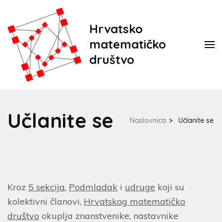
Hrvatsko
matematičko
društvo
Učlanite se
Naslovnica
>
Učlanite se
Kroz
5 sekcija
,
Podmladak
i
udruge
koji su
kolektivni članovi,
Hrvatskog matematičko
društvo
okuplja znanstvenike, nastavnike