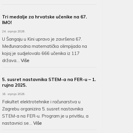
Tri medalje za hrvatske učenike na 67.
IMO!
24. srpnja 2026.
U Šangaju u Kini upravo je završena 67.
Međunarodna matematička olimpijada na
kojoj je sudjelovalo 666 učenika iz 117
država…
Više
5. susret nastavnika STEM-a na FER-u – 1.
rujna 2025.
16. srpnja 2026.
Fakultet elektrotehnike i računarstva u
Zagrebu organizira 5. susret nastavnika
STEM-a na FER-u. Program je u privitku, a
nastavnici se…
Više