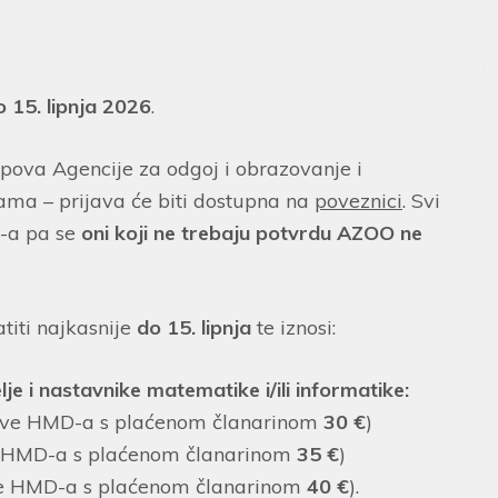
o 15. lipnja 2026
.
upova Agencije za odgoj i obrazovanje i
ama – prijava će biti dostupna na
poveznici
. Svi
D-a pa se
oni koji ne trebaju potvrdu AZOO ne
titi najkasnije
do 15. lipnja
te iznosi:
elje i nastavnike matematike i/ili informatike:
ove HMD-a s plaćenom članarinom
30 €
)
 HMD-a s plaćenom članarinom
35 €
)
e HMD-a s plaćenom članarinom
40 €
).