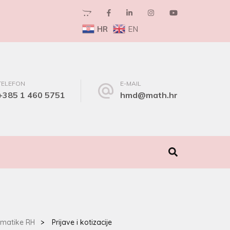
HR
EN
TELEFON
E-MAIL
+385 1 460 5751
hmd@math.hr
I
ematike RH
>
Prijave i kotizacije