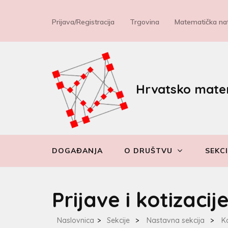
Prijava/Registracija
Trgovina
Matematička nat
Hrvatsko mate
DOGAĐANJA
O DRUŠTVU
SEKCI
Prijave i kotizacij
Naslovnica
>
Sekcije
>
Nastavna sekcija
>
K