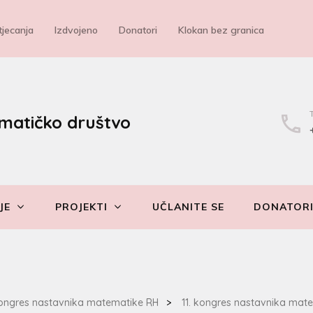
jecanja
Izdvojeno
Donatori
Klokan bez granica
matičko društvo
JE
PROJEKTI
UČLANITE SE
DONATOR
e
ongres nastavnika matematike RH
>
11. kongres nastavnika mat