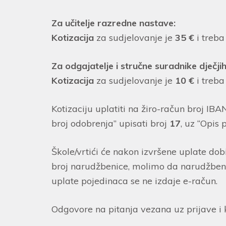
Za učitelje razredne nastave:
Kotizacija
za sudjelovanje je
35 €
i treba
Za odgajatelje i stručne suradnike dječji
Kotizacija
za sudjelovanje je
10 €
i treba
Kotizaciju uplatiti na žiro-račun broj 
broj odobrenja” upisati broj
17
, uz “Opis 
Škole/vrtići će nakon izvršene uplate dob
broj narudžbenice, molimo da narudžbe
uplate pojedinaca se ne izdaje e-račun.
Odgovore na pitanja vezana uz prijave i 