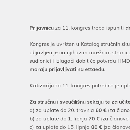
Prijavnicu
za 11. kongres treba ispuniti
d
Kongres je uvršten u Katalog stručnih sk
objavljen je na njihovim mrežnim stranic
sudionici i izlagači dobit će potvrdu HM
moraju prijavljivati na ettaedu.
Kotizaciju
za 11. kongres potrebno je upla
Za stručnu i sveučilišnu sekciju te za učit
a) za uplate do 20. travnja
60 €
(za član
b) za uplate do 1. lipnja
70 €
(za članove
c) za uplate do 15. lipnja
80 €
(za članov