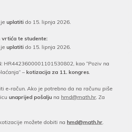
 je
uplatiti
do 15. lipnja 2026.
h vrtića te studente:
 je
uplatiti
do 15. lipnja 2026.
IBAN: HR4423600001101530802, kao “Poziv na
plaćanja” –
kotizacija za 11. kongres
.
iti e-račun. Ako je potrebno da na računu piše
nicu
unaprijed
pošalju
na
hmd@math.hr
. Za
kotizacije možete dobiti na
hmd@math.hr
.