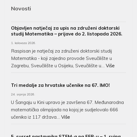
Novosti
Objavljen natječaj za upis na združeni doktorski
studij Matematika – prijave do 2. listopada 2026.
1. kolovoza 2026.
Raspisan je natječaj za združeni doktorski studij
Matematika - koji zajedno provode Sveučilište u
Zagrebu, Sveučilište u Osijeku, Sveučilište u…
Više
Tri medalje za hrvatske učenike na 67. IMO!
24. srpnja 2026.
U Šangaju u Kini upravo je završena 67. Međunarodna
matematička olimpijada na kojoj je sudjelovalo 666
učenika iz 117 država…
Više
5. susret nastavnika STEM-a na FER-u – 1. rujna