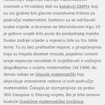
znanosti u Hrvatskoj dali su
kolokviji DMFH
, koji
su niz godina bili glavna znanstvena tribina za
područje matematike. Sastanci su se održavali
svake srijede, a dvorana na Marulićevom trgu 19
je gotovo uvijek bila puna do posljednjeg mjesta.
Svake zadnje srijede u mjesecu bile su tzv.
Male
teme
. Tu su bez prethodne najave, u priopćenjima
koja su trajala desetak minuta, pojedinci iznosili
svoje najnovije rezultate ili izvještavali o važnijim
događajima u svijetu matematike. Od 1966. do
danas izdaje se
Glasnik matematički
koji
objavljuje znanstvene radove iz svih područja
matematike. Časopis je razmjenjivan za preko
300 časopisa iz čitavog svijeta, što je bila osnova
buduće
Središnje matematičke knjižnice
.