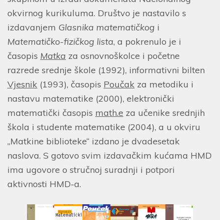
okvirnog kurikuluma. Društvo je nastavilo s
izdavanjem
Glasnika matematičkog
i
Matematičko-fizičkog lista
, a pokrenulo je i
časopis
Matka
za osnovnoškolce i početne
razrede srednje škole (1992), informativni bilten
Vjesnik
(1993), časopis
Poučak
za metodiku i
nastavu matematike (2000), elektronički
matematički časopis
math.e
za učenike srednjih
škola i studente matematike (2004), a u okviru
„Matkine biblioteke“ izdano je dvadesetak
naslova. S gotovo svim izdavačkim kućama HMD
ima ugovore o stručnoj suradnji i potpori
aktivnosti HMD-a.