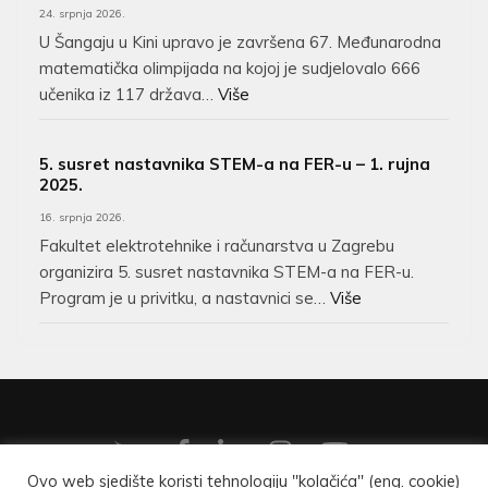
24. srpnja 2026.
U Šangaju u Kini upravo je završena 67. Međunarodna
matematička olimpijada na kojoj je sudjelovalo 666
učenika iz 117 država…
Više
5. susret nastavnika STEM-a na FER-u – 1. rujna
2025.
16. srpnja 2026.
Fakultet elektrotehnike i računarstva u Zagrebu
organizira 5. susret nastavnika STEM-a na FER-u.
Program je u privitku, a nastavnici se…
Više
Ovo web sjedište koristi tehnologiju "kolačića" (eng. cookie)