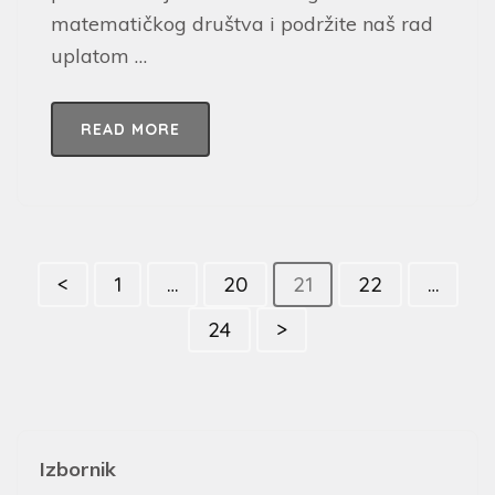
matematičkog društva i podržite naš rad
uplatom …
READ MORE
<
1
…
20
21
22
…
24
>
Izbornik