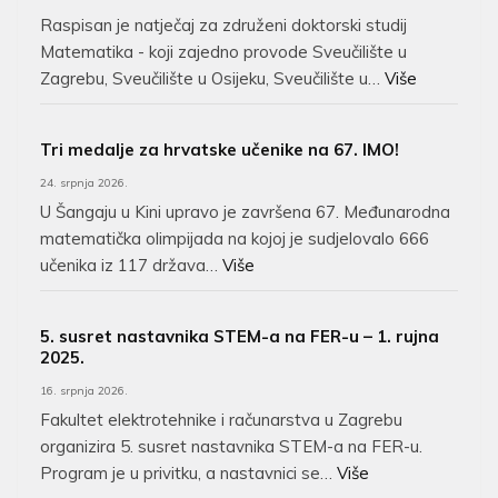
Raspisan je natječaj za združeni doktorski studij
Matematika - koji zajedno provode Sveučilište u
Zagrebu, Sveučilište u Osijeku, Sveučilište u…
Više
Tri medalje za hrvatske učenike na 67. IMO!
24. srpnja 2026.
U Šangaju u Kini upravo je završena 67. Međunarodna
matematička olimpijada na kojoj je sudjelovalo 666
učenika iz 117 država…
Više
5. susret nastavnika STEM-a na FER-u – 1. rujna
2025.
16. srpnja 2026.
Fakultet elektrotehnike i računarstva u Zagrebu
organizira 5. susret nastavnika STEM-a na FER-u.
Program je u privitku, a nastavnici se…
Više