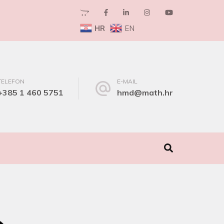
HR
EN
TELEFON
E-MAIL
+385 1 460 5751
hmd@math.hr
I