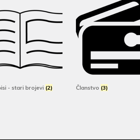
si - stari brojevi
(2)
Članstvo
(3)