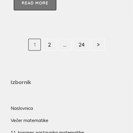
READ MORE
1
2
…
24
>
Izbornik
Naslovnica
Večer matematike
11. kongres nastavnika matematike