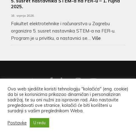
5. susret nastavnika STEM-a na FER-u – 1. rujna
2025.
16. srpnja 2026.
Fakultet elektrotehnike i računarstva u Zagrebu
organizira 5. susret nastavnika STEM-a na FER-u.
Program je u privitku, a nastavnici se…
Više
Ovo web sjedište koristi tehnologiju "kolačića" (eng. cookie)
da bi se korisnicima prikazao dinamičan i personaliziran
Copyright ©2026
Hrvatsko matematičko društvo
.
Opći
sadržaj, te su oni nužni za ispravan rad. Ako nastavite
pregledavati ove stranice, kolačići će biti korišteni u
podaci
.
suradnji s vašim preglednikom Weba.
University Zone | Developed By
Rara Theme
. Powered by
Postavke
U redu
WordPress
.
Uvjeti korištenja