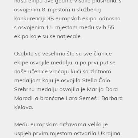
naša ekipa ove godine visoko plasirana, s
osvojenim 8. mjestom u službenoj
konkurenciji 38 europskih ekipa, odnosno
s osvojenim 11. mjestom među svih 55
ekipa koje su se natjecale.
Osobito se veselimo što su sve članice
ekipe osvojile medalju, a po prvi put se
naše učenice vraćaju kući sa zlatnom
medaljom koju je osvojila Stella Čolo.
Srebrnu medalju osvojila je Marija Dora
Marodi, a brončane Lara Semeš i Barbara
Kelava.
Među europskim državama veliki je
uspjeh prvim mjestom ostvarila Ukrajina,