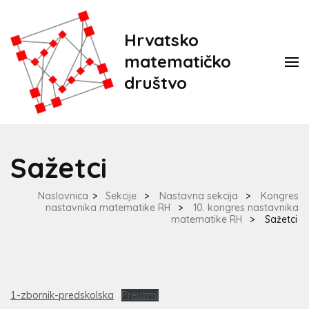
Hrvatsko
matematičko
društvo
Sažetci
Naslovnica
>
Sekcije
>
Nastavna sekcija
>
Kongres
nastavnika matematike RH
>
10. kongres nastavnika
matematike RH
>
Sažetci
1-zbornik-predskolska
Preuzmi