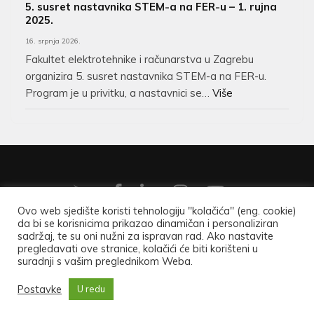
5. susret nastavnika STEM-a na FER-u – 1. rujna
2025.
16. srpnja 2026.
Fakultet elektrotehnike i računarstva u Zagrebu
organizira 5. susret nastavnika STEM-a na FER-u.
Program je u privitku, a nastavnici se…
Više
Ovo web sjedište koristi tehnologiju "kolačića" (eng. cookie)
da bi se korisnicima prikazao dinamičan i personaliziran
Copyright ©2026
Hrvatsko matematičko društvo
.
Opći
sadržaj, te su oni nužni za ispravan rad. Ako nastavite
pregledavati ove stranice, kolačići će biti korišteni u
podaci
.
suradnji s vašim preglednikom Weba.
University Zone | Developed By
Rara Theme
. Powered by
Postavke
U redu
WordPress
.
Uvjeti korištenja