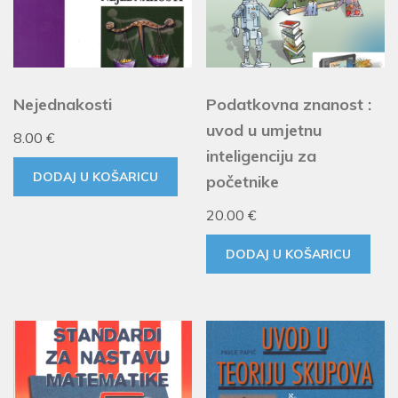
Nejednakosti
Podatkovna znanost :
uvod u umjetnu
8.00
€
inteligenciju za
DODAJ U KOŠARICU
početnike
20.00
€
DODAJ U KOŠARICU