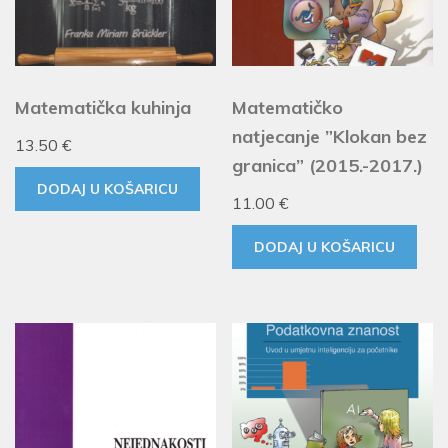
Matematička kuhinja
Matematičko
natjecanje ”Klokan bez
13.50
€
granica” (2015.-2017.)
DODAJ U KOŠARICU
11.00
€
DODAJ U KOŠARICU