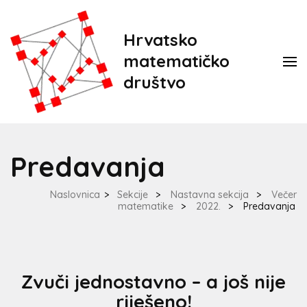
Hrvatsko
matematičko
društvo
Predavanja
Naslovnica
>
Sekcije
>
Nastavna sekcija
>
Večer
matematike
>
2022.
>
Predavanja
Zvuči jednostavno – a još nije
riješeno!