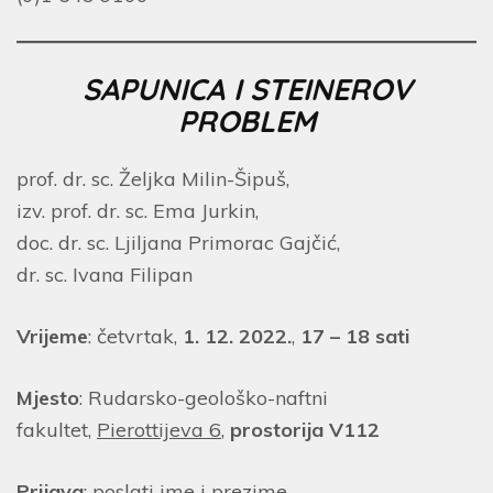
SAPUNICA I STEINEROV
PROBLEM
prof. dr. sc. Željka Milin-Šipuš,
izv. prof. dr. sc. Ema Jurkin,
doc. dr. sc. Ljiljana Primorac Gajčić,
dr. sc. Ivana Filipan
Vrijeme
: četvrtak,
1. 12. 2022.
,
17 – 18 sati
Mjesto
: Rudarsko-geološko-naftni
fakultet,
Pierottijeva 6
,
prostorija V112
Prijava
: poslati ime i prezime