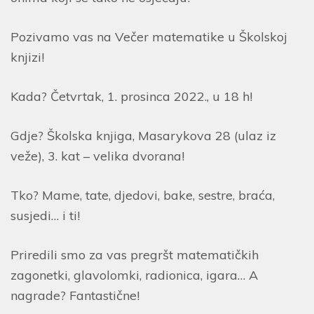
Pozivamo vas na Večer matematike u Školskoj
knjizi!
Kada? Četvrtak, 1. prosinca 2022., u 18 h!
Gdje? Školska knjiga, Masarykova 28 (ulaz iz
veže), 3. kat – velika dvorana!
Tko? Mame, tate, djedovi, bake, sestre, braća,
susjedi… i ti!
Priredili smo za vas pregršt matematičkih
zagonetki, glavolomki, radionica, igara… A
nagrade? Fantastične!