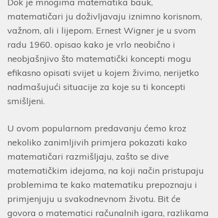
Dok je mnogima matematika bauk,
matematičari ju doživljavaju iznimno korisnom,
važnom, ali i lijepom. Ernest Wigner je u svom
radu 1960. opisao kako je vrlo neobično i
neobjašnjivo što matematički koncepti mogu
efikasno opisati svijet u kojem živimo, nerijetko
nadmašujući situacije za koje su ti koncepti
smišljeni.
U ovom popularnom predavanju ćemo kroz
nekoliko zanimljivih primjera pokazati kako
matematičari razmišljaju, zašto se dive
matematičkim idejama, na koji način pristupaju
problemima te kako matematiku prepoznaju i
primjenjuju u svakodnevnom životu. Bit će
govora o matematici računalnih igara, razlikama