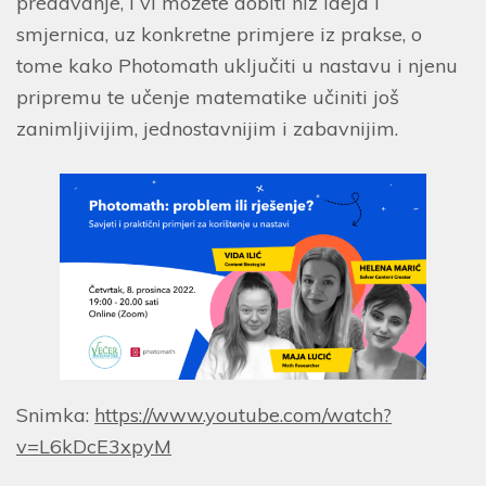
predavanje, i vi možete dobiti niz ideja i
smjernica, uz konkretne primjere iz prakse, o
tome kako Photomath uključiti u nastavu i njenu
pripremu te učenje matematike učiniti još
zanimljivijim, jednostavnijim i zabavnijim.
Snimka:
https://www.youtube.com/watch?
v=L6kDcE3xpyM