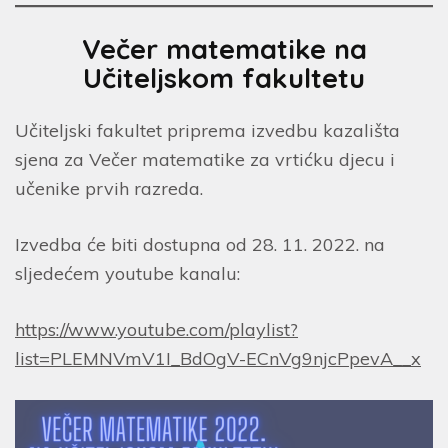
Večer matematike na
Učiteljskom fakultetu
Učiteljski fakultet priprema izvedbu kazališta
sjena za Večer matematike za vrtićku djecu i
učenike prvih razreda.
Izvedba će biti dostupna od 28. 11. 2022. na
sljedećem youtube kanalu:
https://www.youtube.com/playlist?
list=PLEMNVmV1I_BdOgV-ECnVg9njcPpevA__x