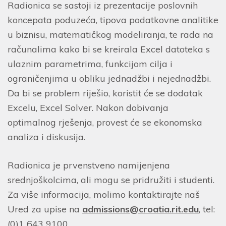
Radionica se sastoji iz prezentacije poslovnih
koncepata poduzeća, tipova podatkovne analitike
u biznisu, matematičkog modeliranja, te rada na
računalima kako bi se kreirala Excel datoteka s
ulaznim parametrima, funkcijom cilja i
ograničenjima u obliku jednadžbi i nejednadžbi.
Da bi se problem riješio, koristit će se dodatak
Excelu, Excel Solver. Nakon dobivanja
optimalnog rješenja, provest će se ekonomska
analiza i diskusija.
Radionica je prvenstveno namijenjena
srednjoškolcima, ali mogu se pridružiti i studenti.
Za više informacija, molimo kontaktirajte naš
Ured za upise na
admissions@croatia.rit.edu
, tel:
(0)1 643 9100