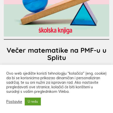
Večer matematike na PMF-u u
Splitu
Više informacija na:
Ovo web sjedište koristi tehnologiju "kolačića" (eng. cookie)
da bi se korisnicima prikazao dinamičan i personaliziran
sadržaj, te su oni nužni za ispravan rad. Ako nastavite
https://www.pmfst.unist.hr/10-vecer-matematike/
pregledavati ove stranice, kolačići će biti korišteni u
suradnji s vašim preglednikom Weba.
i
https://fb.me/e/2k2ucEqYL
Postavke
U redu