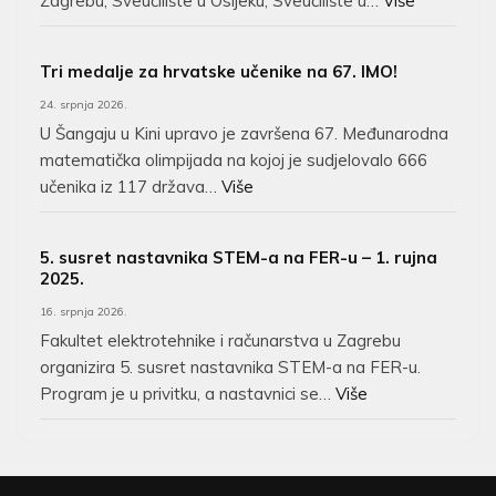
Zagrebu, Sveučilište u Osijeku, Sveučilište u…
Više
Tri medalje za hrvatske učenike na 67. IMO!
24. srpnja 2026.
U Šangaju u Kini upravo je završena 67. Međunarodna
matematička olimpijada na kojoj je sudjelovalo 666
učenika iz 117 država…
Više
5. susret nastavnika STEM-a na FER-u – 1. rujna
2025.
16. srpnja 2026.
Fakultet elektrotehnike i računarstva u Zagrebu
organizira 5. susret nastavnika STEM-a na FER-u.
Program je u privitku, a nastavnici se…
Više