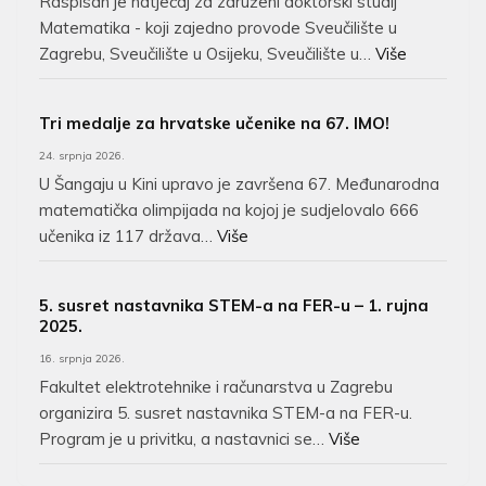
Raspisan je natječaj za združeni doktorski studij
Matematika - koji zajedno provode Sveučilište u
Zagrebu, Sveučilište u Osijeku, Sveučilište u…
Više
Tri medalje za hrvatske učenike na 67. IMO!
24. srpnja 2026.
U Šangaju u Kini upravo je završena 67. Međunarodna
matematička olimpijada na kojoj je sudjelovalo 666
učenika iz 117 država…
Više
5. susret nastavnika STEM-a na FER-u – 1. rujna
2025.
16. srpnja 2026.
Fakultet elektrotehnike i računarstva u Zagrebu
organizira 5. susret nastavnika STEM-a na FER-u.
Program je u privitku, a nastavnici se…
Više