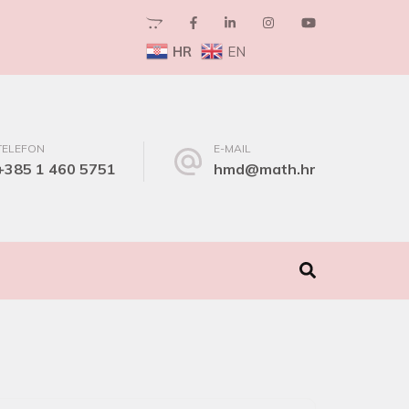
HR
EN
TELEFON
E-MAIL
+385 1 460 5751
hmd@math.hr
I