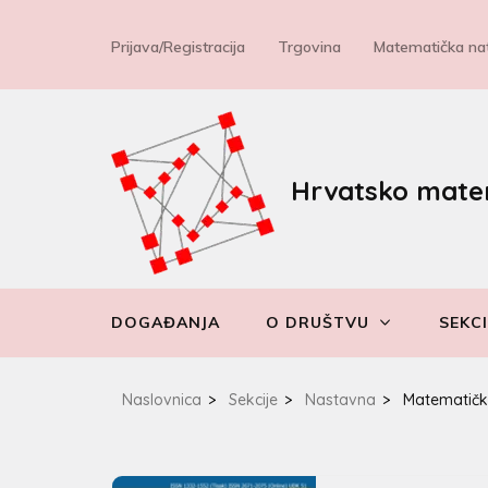
Prijava/Registracija
Trgovina
Matematička nat
Hrvatsko mate
DOGAĐANJA
O DRUŠTVU
SEKCI
Naslovnica
>
Sekcije
>
Nastavna
>
Matematičko-