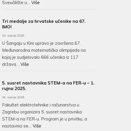
Sveučilište u…
Više
Tri medalje za hrvatske učenike na 67.
IMO!
24. srpnja 2026.
U Šangaju u Kini upravo je završena 67.
Međunarodna matematička olimpijada na
kojoj je sudjelovalo 666 učenika iz 117
država…
Više
5. susret nastavnika STEM-a na FER-u – 1.
rujna 2025.
16. srpnja 2026.
Fakultet elektrotehnike i računarstva u
Zagrebu organizira 5. susret nastavnika
STEM-a na FER-u. Program je u privitku, a
nastavnici se…
Više