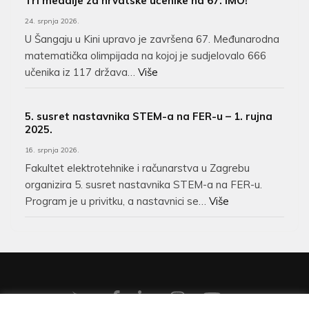
Tri medalje za hrvatske učenike na 67. IMO!
24. srpnja 2026.
U Šangaju u Kini upravo je završena 67. Međunarodna
matematička olimpijada na kojoj je sudjelovalo 666
učenika iz 117 država…
Više
5. susret nastavnika STEM-a na FER-u – 1. rujna
2025.
16. srpnja 2026.
Fakultet elektrotehnike i računarstva u Zagrebu
organizira 5. susret nastavnika STEM-a na FER-u.
Program je u privitku, a nastavnici se…
Više