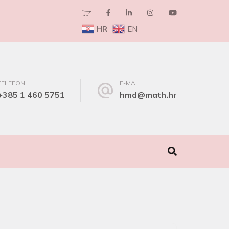
HR
EN
TELEFON
E-MAIL
+385 1 460 5751
hmd@math.hr
I