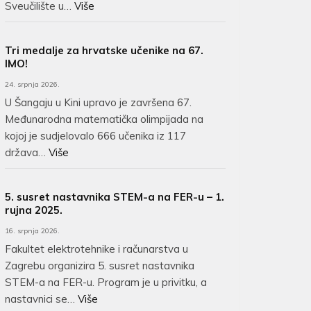
Sveučilište u…
Više
Tri medalje za hrvatske učenike na 67.
IMO!
24. srpnja 2026.
U Šangaju u Kini upravo je završena 67.
Međunarodna matematička olimpijada na
kojoj je sudjelovalo 666 učenika iz 117
država…
Više
5. susret nastavnika STEM-a na FER-u – 1.
rujna 2025.
16. srpnja 2026.
Fakultet elektrotehnike i računarstva u
Zagrebu organizira 5. susret nastavnika
STEM-a na FER-u. Program je u privitku, a
nastavnici se…
Više