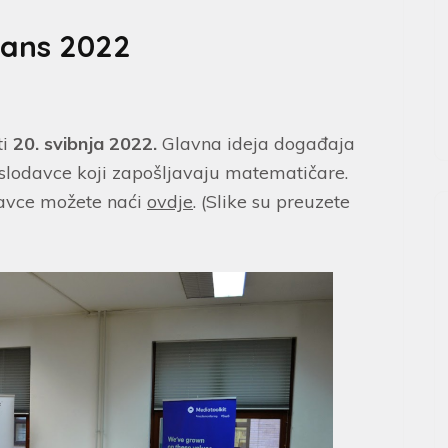
ians 2022
ti
20. svibnja 2022.
Glavna ideja događaja
slodavce koji zapošljavaju matematičare.
davce možete naći
ovdje
. (Slike su preuzete