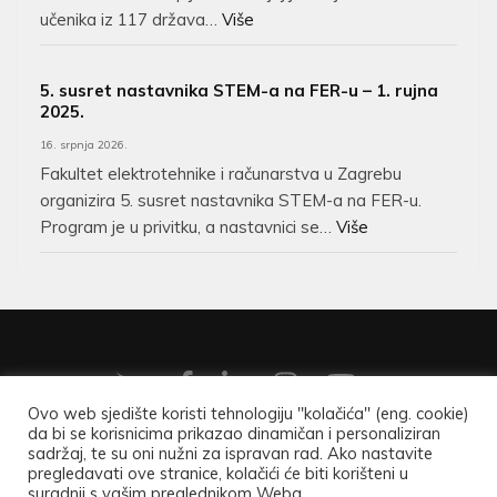
učenika iz 117 država…
Više
5. susret nastavnika STEM-a na FER-u – 1. rujna
2025.
16. srpnja 2026.
Fakultet elektrotehnike i računarstva u Zagrebu
organizira 5. susret nastavnika STEM-a na FER-u.
Program je u privitku, a nastavnici se…
Više
Ovo web sjedište koristi tehnologiju "kolačića" (eng. cookie)
da bi se korisnicima prikazao dinamičan i personaliziran
Copyright ©2026
Hrvatsko matematičko društvo
.
Opći
sadržaj, te su oni nužni za ispravan rad. Ako nastavite
pregledavati ove stranice, kolačići će biti korišteni u
podaci
.
suradnji s vašim preglednikom Weba.