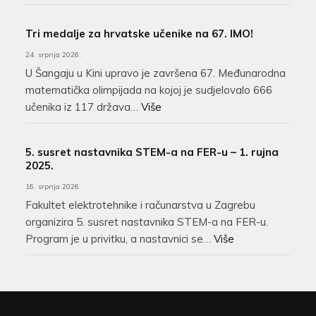
Tri medalje za hrvatske učenike na 67. IMO!
24. srpnja 2026.
U Šangaju u Kini upravo je završena 67. Međunarodna
matematička olimpijada na kojoj je sudjelovalo 666
učenika iz 117 država…
Više
5. susret nastavnika STEM-a na FER-u – 1. rujna
2025.
16. srpnja 2026.
Fakultet elektrotehnike i računarstva u Zagrebu
organizira 5. susret nastavnika STEM-a na FER-u.
Program je u privitku, a nastavnici se…
Više