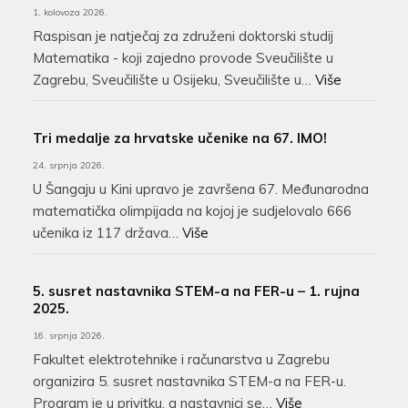
1. kolovoza 2026.
Raspisan je natječaj za združeni doktorski studij
Matematika - koji zajedno provode Sveučilište u
Zagrebu, Sveučilište u Osijeku, Sveučilište u…
Više
Tri medalje za hrvatske učenike na 67. IMO!
24. srpnja 2026.
U Šangaju u Kini upravo je završena 67. Međunarodna
matematička olimpijada na kojoj je sudjelovalo 666
učenika iz 117 država…
Više
5. susret nastavnika STEM-a na FER-u – 1. rujna
2025.
16. srpnja 2026.
Fakultet elektrotehnike i računarstva u Zagrebu
organizira 5. susret nastavnika STEM-a na FER-u.
Program je u privitku, a nastavnici se…
Više