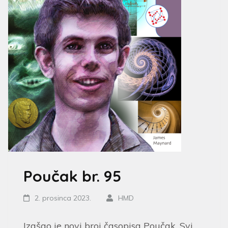
Poučak br. 95
2. prosinca 2023.
HMD
Izašao je novi broj časopisa Poučak. Svi