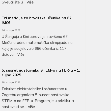
Sveučilište u…
Više
Tri medalje za hrvatske učenike na 67.
IMO!
24. srpnja 2026.
U Šangaju u Kini upravo je završena 67.
Međunarodna matematička olimpijada na
kojoj je sudjelovalo 666 učenika iz 117
država…
Više
5. susret nastavnika STEM-a na FER-u – 1.
rujna 2025.
16. srpnja 2026.
Fakultet elektrotehnike i računarstva u
Zagrebu organizira 5. susret nastavnika
STEM-a na FER-u. Program je u privitku, a
nastavnici se…
Više