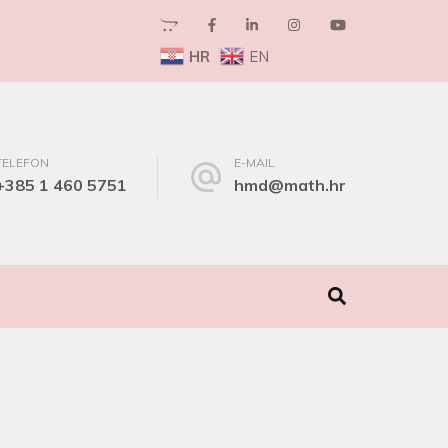
HR
EN
TELEFON
E-MAIL
+385 1 460 5751
hmd@math.hr
I