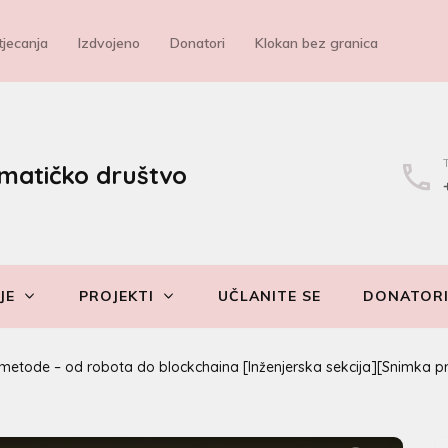
jecanja
Izdvojeno
Donatori
Klokan bez granica
matičko društvo
JE
PROJEKTI
UČLANITE SE
DONATOR
metode – od robota do blockchaina [Inženjerska sekcija][Snimka p