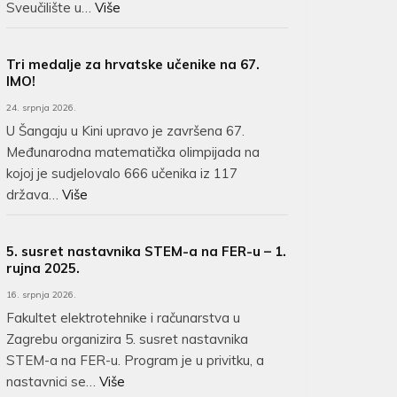
Sveučilište u…
Više
Tri medalje za hrvatske učenike na 67.
IMO!
24. srpnja 2026.
U Šangaju u Kini upravo je završena 67.
Međunarodna matematička olimpijada na
kojoj je sudjelovalo 666 učenika iz 117
država…
Više
5. susret nastavnika STEM-a na FER-u – 1.
rujna 2025.
16. srpnja 2026.
Fakultet elektrotehnike i računarstva u
Zagrebu organizira 5. susret nastavnika
STEM-a na FER-u. Program je u privitku, a
nastavnici se…
Više