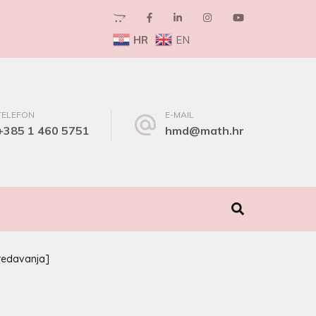
HR
EN
TELEFON
E-MAIL
+385 1 460 5751
hmd@math.hr
I
redavanja]