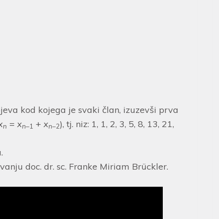
ojeva kod kojega je svaki član, izuzevši prva
x
=
x
+
x
), tj. niz: 1, 1, 2, 3, 5, 8, 13, 21,
n
n
–1
n
–2
.
vanju doc. dr. sc. Franke Miriam Brückler.