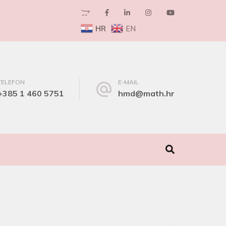
HR
EN
TELEFON
E-MAIL
+385 1 460 5751
hmd@math.hr
I