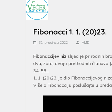
Fibonacci 1. 1. (20)23.
31. prosinca 2022.
HMD
Fibonaccijev niz
slijed je prirodnih br
dva, zbroj dvaju prethodnih članova (
34, 55…
1. 1. (20)23. je dio Fibonaccijevog niza
Više o Fibonacciju poslušajte u preda