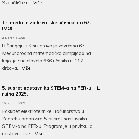
Sveučilište u…
Više
Tri medalje za hrvatske učenike na 67.
IMO!
24. srpnja 2026.
U Šangaju u Kini upravo je završena 67.
Međunarodna matematička olimpijada na
kojoj je sudjelovalo 666 učenika iz 117
država…
Više
5. susret nastavnika STEM-a na FER-u – 1.
rujna 2025.
16. srpnja 2026.
Fakultet elektrotehnike i računarstva u
Zagrebu organizira 5. susret nastavnika
STEM-a na FER-u. Program je u privitku, a
nastavnici se…
Više