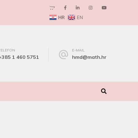
HR
EN
TELEFON
E-MAIL
+385 1 460 5751
hmd@math.hr
I