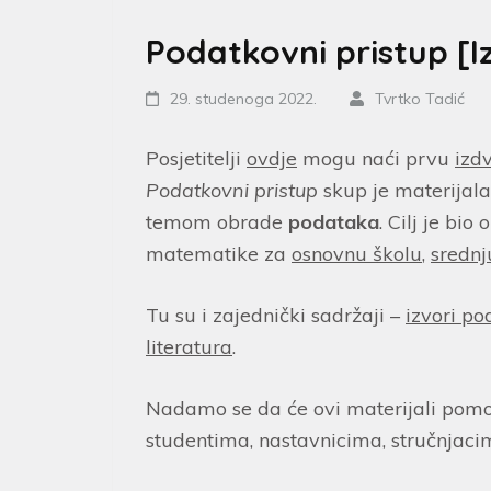
Podatkovni pristup [
29. studenoga 2022.
Tvrtko Tadić
Posjetitelji
ovdje
mogu naći prvu
izd
Podatkovni pristup
skup je materijala
temom obrade
podataka
. Cilj je bi
matematike za
osnovnu školu
,
srednj
Tu su i zajednički sadržaji –
izvori p
literatura
.
Nadamo se da će ovi materijali pomo
studentima, nastavnicima, stručnjaci