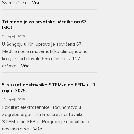
Sveučilište u…
Više
Tri medalje za hrvatske učenike na 67.
IMO!
24. srpnja 2026.
U Šangaju u Kini upravo je završena 67.
Međunarodna matematička olimpijada na
kojoj je sudjelovalo 666 učenika iz 117
država…
Više
5. susret nastavnika STEM-a na FER-u – 1.
rujna 2025.
16. srpnja 2026.
Fakultet elektrotehnike i računarstva u
Zagrebu organizira 5. susret nastavnika
STEM-a na FER-u. Program je u privitku, a
nastavnici se…
Više