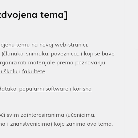
Izdvojena tema]
vojenu temu
na novoj web-stranici.
 (članaka, snimaka, poveznica…) koji se bave
o organizirati materijale prema poznavanju
u školu
i
fakultete
.
odataka
,
popularni software
i
korisna
ći svim zainteresiranima (učenicima,
ma i znanstvenicima) koje zanima ova tema.