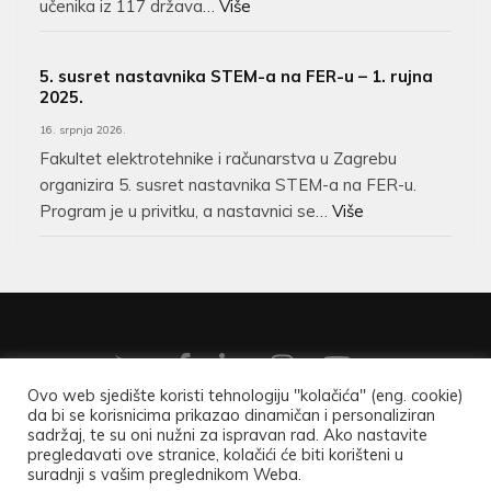
učenika iz 117 država…
Više
5. susret nastavnika STEM-a na FER-u – 1. rujna
2025.
16. srpnja 2026.
Fakultet elektrotehnike i računarstva u Zagrebu
organizira 5. susret nastavnika STEM-a na FER-u.
Program je u privitku, a nastavnici se…
Više
Ovo web sjedište koristi tehnologiju "kolačića" (eng. cookie)
da bi se korisnicima prikazao dinamičan i personaliziran
Copyright ©2026
Hrvatsko matematičko društvo
.
Opći
sadržaj, te su oni nužni za ispravan rad. Ako nastavite
pregledavati ove stranice, kolačići će biti korišteni u
podaci
.
suradnji s vašim preglednikom Weba.