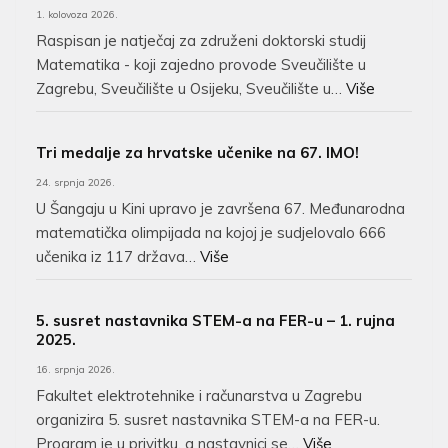
1. kolovoza 2026.
Raspisan je natječaj za združeni doktorski studij
Matematika - koji zajedno provode Sveučilište u
Zagrebu, Sveučilište u Osijeku, Sveučilište u…
Više
Tri medalje za hrvatske učenike na 67. IMO!
24. srpnja 2026.
U Šangaju u Kini upravo je završena 67. Međunarodna
matematička olimpijada na kojoj je sudjelovalo 666
učenika iz 117 država…
Više
5. susret nastavnika STEM-a na FER-u – 1. rujna
2025.
16. srpnja 2026.
Fakultet elektrotehnike i računarstva u Zagrebu
organizira 5. susret nastavnika STEM-a na FER-u.
Program je u privitku, a nastavnici se…
Više