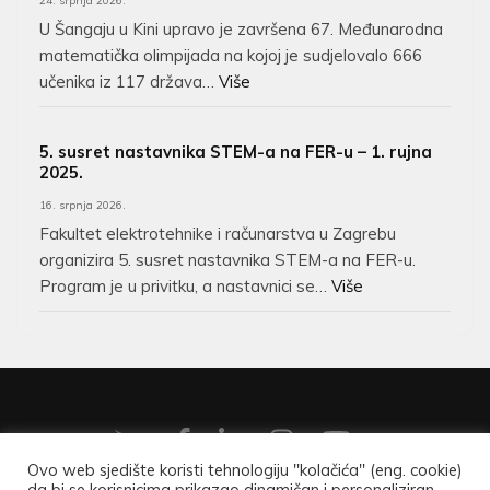
24. srpnja 2026.
U Šangaju u Kini upravo je završena 67. Međunarodna
matematička olimpijada na kojoj je sudjelovalo 666
učenika iz 117 država…
Više
5. susret nastavnika STEM-a na FER-u – 1. rujna
2025.
16. srpnja 2026.
Fakultet elektrotehnike i računarstva u Zagrebu
organizira 5. susret nastavnika STEM-a na FER-u.
Program je u privitku, a nastavnici se…
Više
Ovo web sjedište koristi tehnologiju "kolačića" (eng. cookie)
da bi se korisnicima prikazao dinamičan i personaliziran