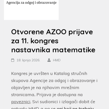
Otvorene AZOO prijave
za 11. kongres
nastavnika matematike
18. lipnja 2026.
HMD
Kongres je uvršten u Katalog stručnih
skupova Agencije za odgoj i obrazovanje i
objavljen je na njihovim mrežnim
stranicama
.
Prijava je dostupna na
poveznici
. Svi sudionici i izlagači dobit će
potvrdu HMD-a pa se
oni koji ne trebaju