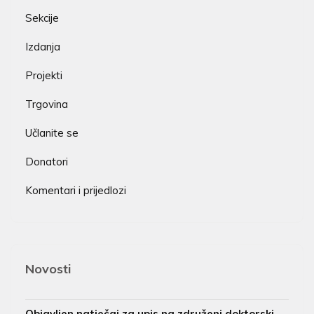
Sekcije
Izdanja
Projekti
Trgovina
Učlanite se
Donatori
Komentari i prijedlozi
Novosti
Objavljen natječaj za upis na združeni doktorski