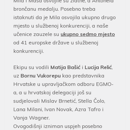
Mila i Maša osvojile su zlatne, a Antonela
brončanu medalju. Posebno treba
istaknuti da je Mila osvojila ukupno drugo
mjesto u službenoj konkurenciji, a naše
učenice zauzele su
ukupno sedmo mjesto
od 41 europske države u službenoj
konkurenciji.
Ekipu su vodili
Matija Bašić
i
Lucija Relić
,
uz
Bornu Vukorepu
kao predstavnika
Hrvatske u upravljačkom odboru EGMO-
a, a u hrvatskoj delegaciji još su
sudjelovali Mislav Brnetić, Stella Čolo,
Lana Milani, Ivan Novak, Azra Tafro i
Vanja Wagner.
Ovogodišnji izniman uspjeh posebno