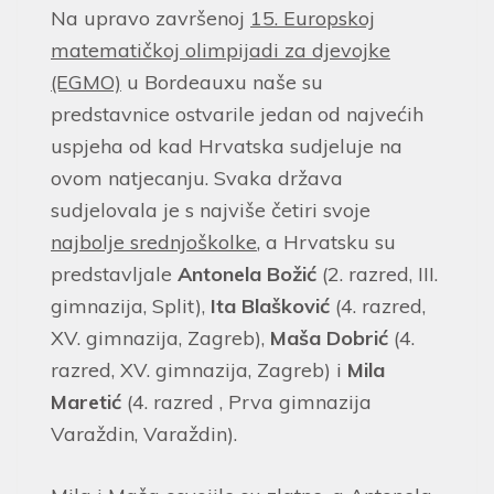
Na upravo završenoj
15. Europskoj
matematičkoj olimpijadi za djevojke
(EGMO)
u Bordeauxu naše su
predstavnice ostvarile jedan od najvećih
uspjeha od kad Hrvatska sudjeluje na
ovom natjecanju. Svaka država
sudjelovala je s najviše četiri svoje
najbolje srednjoškolke
, a Hrvatsku su
predstavljale
Antonela Božić
(2. razred, III.
gimnazija, Split),
Ita Blašković
(4. razred,
XV. gimnazija, Zagreb),
Maša Dobrić
(4.
razred, XV. gimnazija, Zagreb) i
Mila
Maretić
(4. razred , Prva gimnazija
Varaždin, Varaždin).