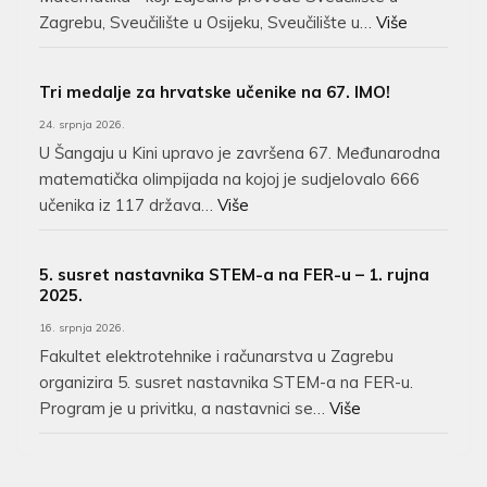
Zagrebu, Sveučilište u Osijeku, Sveučilište u…
Više
Tri medalje za hrvatske učenike na 67. IMO!
24. srpnja 2026.
U Šangaju u Kini upravo je završena 67. Međunarodna
matematička olimpijada na kojoj je sudjelovalo 666
učenika iz 117 država…
Više
5. susret nastavnika STEM-a na FER-u – 1. rujna
2025.
16. srpnja 2026.
Fakultet elektrotehnike i računarstva u Zagrebu
organizira 5. susret nastavnika STEM-a na FER-u.
Program je u privitku, a nastavnici se…
Više