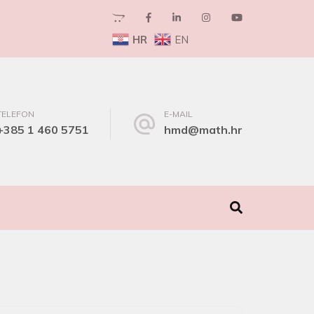
HR
EN
TELEFON
E-MAIL
+385 1 460 5751
hmd@math.hr
I