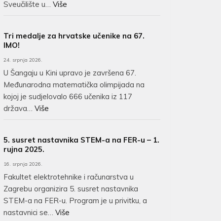
Sveučilište u…
Više
Tri medalje za hrvatske učenike na 67.
IMO!
24. srpnja 2026.
U Šangaju u Kini upravo je završena 67.
Međunarodna matematička olimpijada na
kojoj je sudjelovalo 666 učenika iz 117
država…
Više
5. susret nastavnika STEM-a na FER-u – 1.
rujna 2025.
16. srpnja 2026.
Fakultet elektrotehnike i računarstva u
Zagrebu organizira 5. susret nastavnika
STEM-a na FER-u. Program je u privitku, a
nastavnici se…
Više