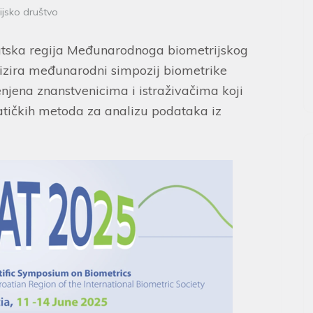
ijsko društvo
atska regija Međunarodnoga biometrijskog
izira međunarodni simpozij biometrike
enjena znanstvenicima i istraživačima koji
atičkih metoda za analizu podataka iz