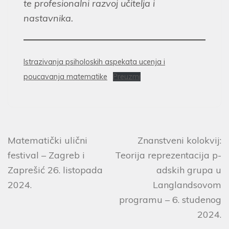
te profesionalni razvoj učitelja i
nastavnika.
Istrazivanja psiholoskih aspekata ucenja i
poucavanja matematike
Preuzmi
Matematički ulični
Znanstveni kolokvij:
festival – Zagreb i
Teorija reprezentacija p-
Zaprešić 26. listopada
adskih grupa u
2024.
Langlandsovom
programu – 6. studenog
2024.