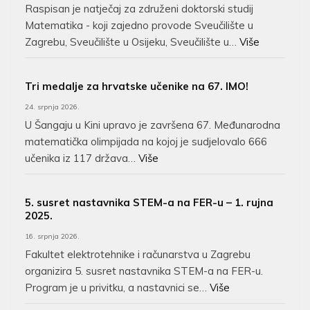
Raspisan je natječaj za združeni doktorski studij
Matematika - koji zajedno provode Sveučilište u
Zagrebu, Sveučilište u Osijeku, Sveučilište u…
Više
Tri medalje za hrvatske učenike na 67. IMO!
24. srpnja 2026.
U Šangaju u Kini upravo je završena 67. Međunarodna
matematička olimpijada na kojoj je sudjelovalo 666
učenika iz 117 država…
Više
5. susret nastavnika STEM-a na FER-u – 1. rujna
2025.
16. srpnja 2026.
Fakultet elektrotehnike i računarstva u Zagrebu
organizira 5. susret nastavnika STEM-a na FER-u.
Program je u privitku, a nastavnici se…
Više