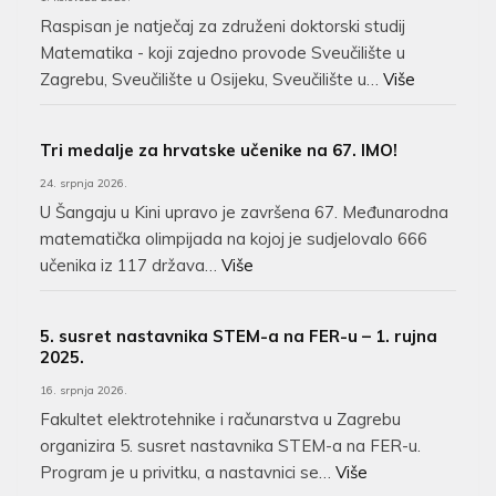
Raspisan je natječaj za združeni doktorski studij
Matematika - koji zajedno provode Sveučilište u
Zagrebu, Sveučilište u Osijeku, Sveučilište u…
Više
Tri medalje za hrvatske učenike na 67. IMO!
24. srpnja 2026.
U Šangaju u Kini upravo je završena 67. Međunarodna
matematička olimpijada na kojoj je sudjelovalo 666
učenika iz 117 država…
Više
5. susret nastavnika STEM-a na FER-u – 1. rujna
2025.
16. srpnja 2026.
Fakultet elektrotehnike i računarstva u Zagrebu
organizira 5. susret nastavnika STEM-a na FER-u.
Program je u privitku, a nastavnici se…
Više