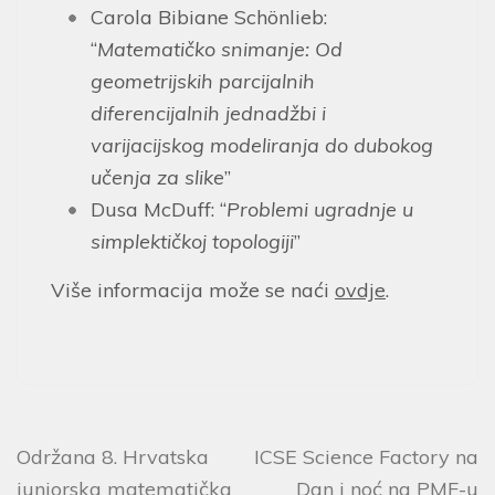
Carola Bibiane Schönlieb:
“
Matematičko snimanje: Od
geometrijskih parcijalnih
diferencijalnih jednadžbi i
varijacijskog modeliranja do dubokog
učenja za slike
”
Dusa McDuff: “
Problemi ugradnje u
simplektičkoj topologiji
”
Više informacija može se naći
ovdje
.
Održana 8. Hrvatska
ICSE Science Factory na
juniorska matematička
Dan i noć na PMF-u