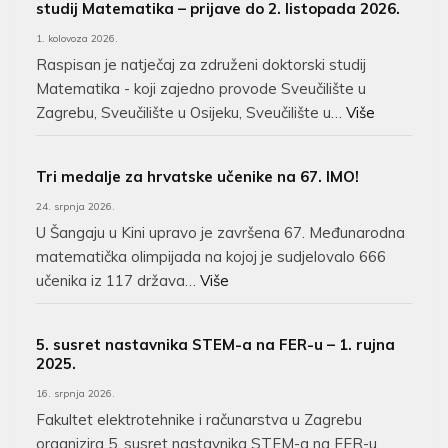
studij Matematika – prijave do 2. listopada 2026.
1. kolovoza 2026.
Raspisan je natječaj za združeni doktorski studij
Matematika - koji zajedno provode Sveučilište u
Zagrebu, Sveučilište u Osijeku, Sveučilište u…
Više
Tri medalje za hrvatske učenike na 67. IMO!
24. srpnja 2026.
U Šangaju u Kini upravo je završena 67. Međunarodna
matematička olimpijada na kojoj je sudjelovalo 666
učenika iz 117 država…
Više
5. susret nastavnika STEM-a na FER-u – 1. rujna
2025.
16. srpnja 2026.
Fakultet elektrotehnike i računarstva u Zagrebu
organizira 5. susret nastavnika STEM-a na FER-u.