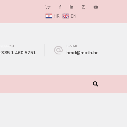
HR
EN
TELEFON
E-MAIL
+385 1 460 5751
hmd@math.hr
I