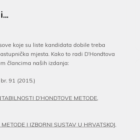
i…
sove koje su liste kandidata dobile treba
 zastupnička mjesta. Kako to radi D’Hondtova
m člancima naših izdanja:
br. 91 (2015.)
TABILNOSTI D’HONDTOVE METODE
,
ETODE I IZBORNI SUSTAV U HRVATSKOJ
,