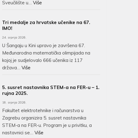
Sveučilište u…
Više
Tri medalje za hrvatske učenike na 67.
IMO!
24. srpnja 2026.
U Šangaju u Kini upravo je završena 67.
Međunarodna matematička olimpijada na
kojoj je sudjelovalo 666 učenika iz 117
država…
Više
5. susret nastavnika STEM-a na FER-u – 1.
rujna 2025.
16. srpnja 2026.
Fakultet elektrotehnike i računarstva u
Zagrebu organizira 5. susret nastavnika
STEM-a na FER-u. Program je u privitku, a
nastavnici se…
Više