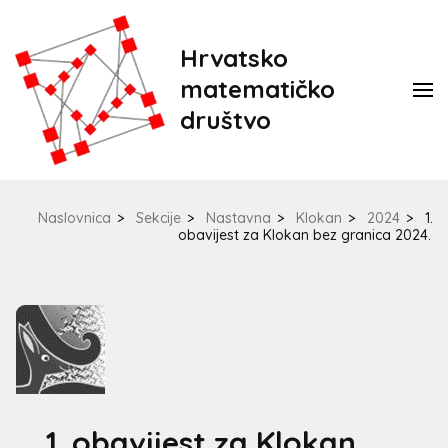
Hrvatsko
matematičko
društvo
Naslovnica
>
Sekcije
>
Nastavna
>
Klokan
>
2024
>
1.
obavijest za Klokan bez granica 2024.
1. obavijest za Klokan