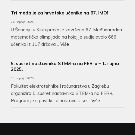
Tri medalje za hrvatske učenike na 67. IMO!
24. srpnja 2026.
U Šangaju u Kini upravo je završena 67. Međunarodna
matematička olimpijada na kojoj je sudjelovalo 666
učenika iz 117 država…
Više
5. susret nastavnika STEM-a na FER-u – 1. rujna
2025.
16. srpnja 2026.
Fakultet elektrotehnike i računarstva u Zagrebu
organizira 5. susret nastavnika STEM-a na FER-u.
Program je u privitku, a nastavnici se…
Više