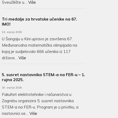
Sveučilište u…
Više
Tri medalje za hrvatske učenike na 67.
IMO!
24. srpnja 2026.
U Šangaju u Kini upravo je završena 67.
Međunarodna matematička olimpijada na
kojoj je sudjelovalo 666 učenika iz 117
država…
Više
5. susret nastavnika STEM-a na FER-u – 1.
rujna 2025.
16. srpnja 2026.
Fakultet elektrotehnike i računarstva u
Zagrebu organizira 5. susret nastavnika
STEM-a na FER-u. Program je u privitku, a
nastavnici se…
Više