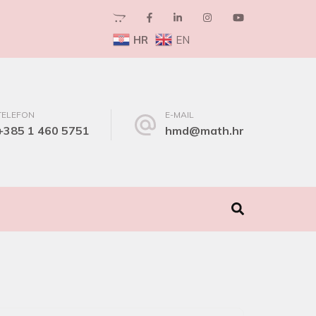
HR
EN
TELEFON
E-MAIL
+385 1 460 5751
hmd@math.hr
I