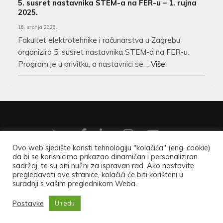
5. susret nastavnika STEM-a na FER-u – 1. rujna
2025.
16. srpnja 2026.
Fakultet elektrotehnike i računarstva u Zagrebu
organizira 5. susret nastavnika STEM-a na FER-u.
Program je u privitku, a nastavnici se…
Više
Ovo web sjedište koristi tehnologiju "kolačića" (eng. cookie)
da bi se korisnicima prikazao dinamičan i personaliziran
Copyright ©2026
Hrvatsko matematičko društvo
.
Opći
sadržaj, te su oni nužni za ispravan rad. Ako nastavite
pregledavati ove stranice, kolačići će biti korišteni u
podaci
.
suradnji s vašim preglednikom Weba.
University Zone | Developed By
Rara Theme
. Powered by
Postavke
U redu
WordPress
.
Uvjeti korištenja