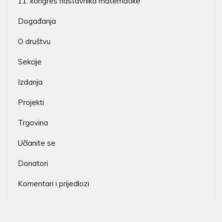
11. kongres nastavnika matematike
Događanja
O društvu
Sekcije
Izdanja
Projekti
Trgovina
Učlanite se
Donatori
Komentari i prijedlozi