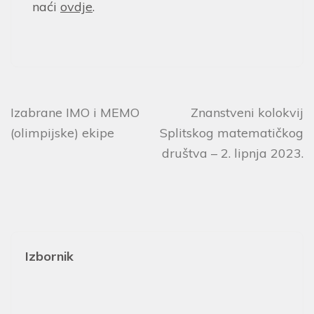
naći
ovdje
.
Izabrane IMO i MEMO
Znanstveni kolokvij
(olimpijske) ekipe
Splitskog matematičkog
društva – 2. lipnja 2023.
Izbornik