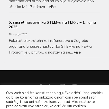
matematička olimpijada na kojoj je sudjelovalo 666
učenika iz 117 država…
Više
5. susret nastavnika STEM-a na FER-u – 1. rujna
2025.
16. srpnja 2026.
Fakultet elektrotehnike i računarstva u Zagrebu
organizira 5. susret nastavnika STEM-a na FER-u.
Program je u privitku, a nastavnici se…
Više
Ovo web sjedište koristi tehnologiju "kolačića" (eng. cookie)
da bi se korisnicima prikazao dinamičan i personaliziran
Copyright ©2026
Hrvatsko matematičko društvo
.
Opći
sadržaj, te su oni nužni za ispravan rad. Ako nastavite
pregledavati ove stranice, kolačići će biti korišteni u
podaci
.