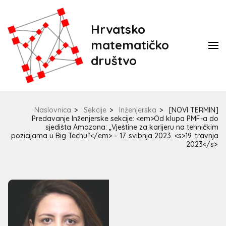
Hrvatsko
matematičko
društvo
Naslovnica
>
Sekcije
>
Inženjerska
>
[NOVI TERMIN]
Predavanje Inženjerske sekcije: <em>Od klupa PMF-a do
sjedišta Amazona: „Vještine za karijeru na tehničkim
pozicijama u Big Techu“</em> – 17. svibnja 2023. <s>19. travnja
2023</s>