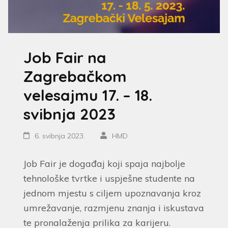
Job Fair na
Zagrebačkom
velesajmu 17. – 18.
svibnja 2023
6. svibnja 2023.
HMD
Job Fair je događaj koji spaja najbolje
tehnološke tvrtke i uspješne studente na
jednom mjestu s ciljem upoznavanja kroz
umrežavanje, razmjenu znanja i iskustava
te pronalaženja prilika za karijeru.