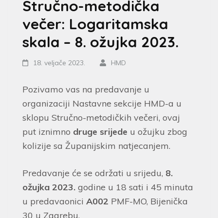
Stručno-metodička
večer: Logaritamska
skala – 8. ožujka 2023.
18. veljače 2023.
HMD
Pozivamo vas na predavanje u
organizaciji Nastavne sekcije HMD-a u
sklopu Stručno-metodičkih večeri, ovaj
put iznimno
druge srijede
u ožujku zbog
kolizije sa Županijskim natjecanjem.
Predavanje će se održati u srijedu,
8.
ožujka 2023.
godine u 18 sati i 45 minuta
u predavaonici
A002
PMF-MO, Bijenička
30 u Zagrebu.