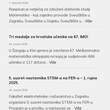
1. kolovoza 2026.
Raspisan je natječaj za združeni doktorski studij
Matematika - koji zajedno provode Sveučilište u
Zagrebu, Sveučilište u Osijeku, Sveučilište u…
Više
Tri medalje za hrvatske učenike na 67. IMO!
24. srpnja 2026.
U Šangaju u Kini upravo je završena 67. Međunarodna
matematička olimpijada na kojoj je sudjelovalo 666
učenika iz 117 država…
Više
5. susret nastavnika STEM-a na FER-u – 1. rujna
2025.
16. srpnja 2026.
Fakultet elektrotehnike i računarstva u Zagrebu
organizira 5. susret nastavnika STEM-a na FER-u.
Program je u privitku, a nastavnici se…
Više