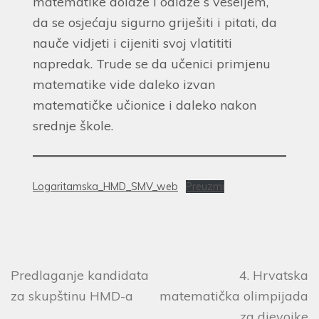
matematike dolaze i odlaze s veseljem,
da se osjećaju sigurno griješiti i pitati, da
nauče vidjeti i cijeniti svoj vlatititi
napredak. Trude se da učenici primjenu
matematike vide daleko izvan
matematičke učionice i daleko nakon
srednje škole.
Logaritamska_HMD_SMV_web
Preuzmi
Predlaganje kandidata
4. Hrvatska
za skupštinu HMD-a
matematička olimpijada
za djevojke