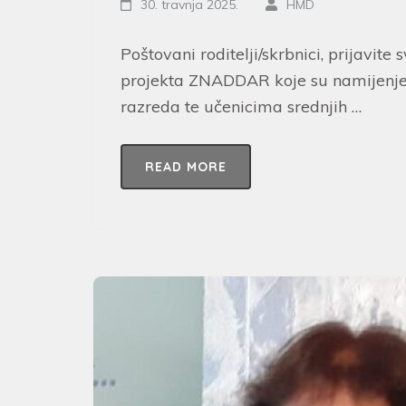
30. travnja 2025.
HMD
Poštovani roditelji/skrbnici, prijavite 
projekta ZNADDAR koje su namijenjen
razreda te učenicima srednjih …
READ MORE