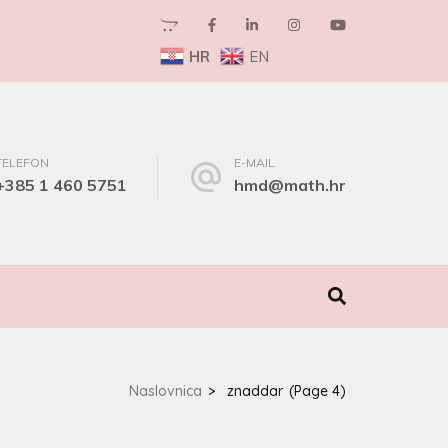
HR
EN
TELEFON
E-MAIL
+385 1 460 5751
hmd@math.hr
I
Naslovnica
>
znaddar
(Page 4)