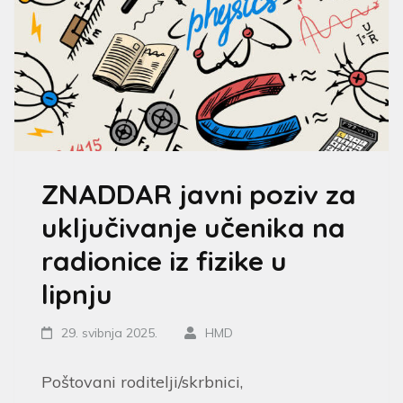
ZNADDAR javni poziv za
uključivanje učenika na
radionice iz fizike u
lipnju
29. svibnja 2025.
HMD
Poštovani roditelji/skrbnici,