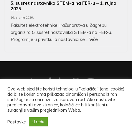
5. susret nastavnika STEM-a na FER-u – 1. rujna
2025.
16. srpnja 2026.
Fakultet elektrotehnike i računarstva u Zagrebu
organizira 5. susret nastavnika STEM-a na FER-u.
Program je u privitku, a nastavnici se…
Više
Ovo web sjedište koristi tehnologiju "kolačića" (eng. cookie)
da bi se korisnicima prikazao dinamičan i personaliziran
Copyright ©2026
Hrvatsko matematičko društvo
.
Opći
sadržaj, te su oni nužni za ispravan rad. Ako nastavite
pregledavati ove stranice, kolačići će biti korišteni u
podaci
.
suradnji s vašim preglednikom Weba.
University Zone | Developed By
Rara Theme
. Powered by
Postavke
U redu
WordPress
.
Uvjeti korištenja