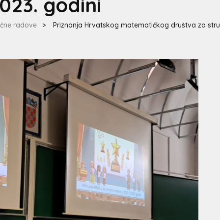
023. godini
učne radove
>
Priznanja Hrvatskog matematičkog društva za struč