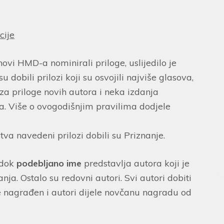
cije
vi HMD-a nominirali priloge, uslijedilo je
 dobili prilozi koji su osvojili najviše glasova,
za priloge novih autora i neka izdanja
ta. Više o ovogodišnjim pravilima dodjele
va navedeni prilozi dobili su Priznanje.
 dok
podebljano ime
predstavlja autora koji je
anja. Ostalo su redovni autori. Svi autori dobiti
je nagrađen i autori dijele novčanu nagradu od