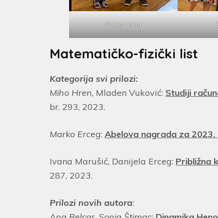
Zlatko Lobor
Matematičko-fizički list
Kategorija svi prilozi:
Miho Hren
, Mladen Vuković:
Studiji račun
br. 293, 2023.
Marko Erceg
:
Abelova nagrada za 2023. g.
Ivana Marušić, Danijela Erceg:
Približna 
287, 2023.
Prilozi
novih autora
:
Ana Belcar
,
Sonja Štimac
:
Dinamika Henon