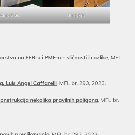
Sanja Sruk
Filip Jakšić
arstva na FER-u i PMF-u – sličnosti i razlike
, MFL
 Luis Angel Caffarelli
, MFL br. 293, 2023.
konstrukcija nekoliko pravilnih poligona
, MFL br.
ovih preslikavanja
, MFL br. 293, 2023.