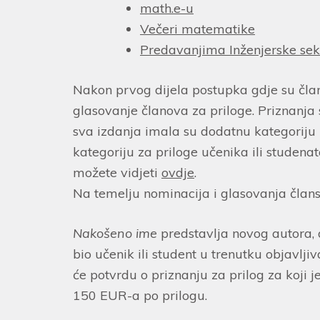
math.e-u
Večeri matematike
Predavanjima Inženjerske sek
Nakon prvog dijela postupka gdje su člano
glasovanje članova za priloge. Priznanja su
sva izdanja imala su dodatnu kategoriju 
kategoriju za priloge učenika ili studena
možete vidjeti
ovdje
.
Na temelju nominacija i glasovanja članst
Nakošeno ime
predstavlja novog autora,
bio učenik ili student u trenutku objavljiv
će potvrdu o priznanju za prilog za koji 
150 EUR-a po prilogu.