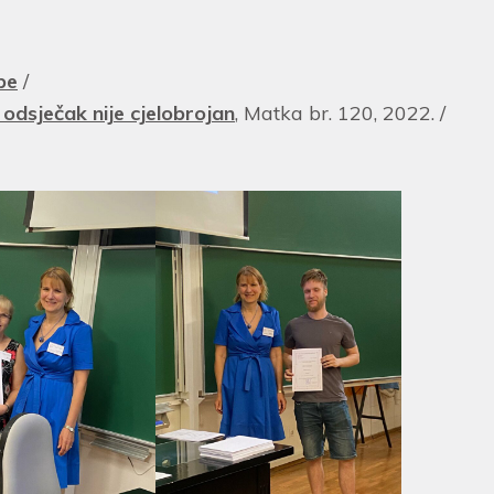
be
/
odsječak nije cjelobrojan
, Matka br. 120, 2022. /