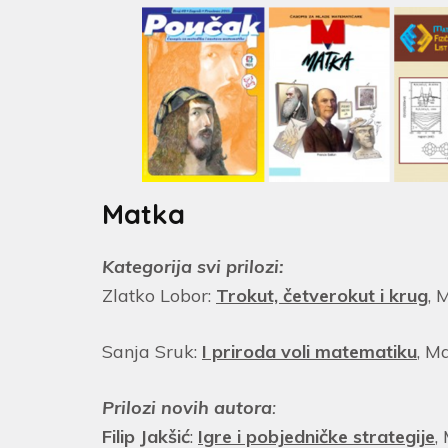
Matka
Kategorija svi prilozi:
Zlatko Lobor:
Trokut, četverokut i krug
, 
Sanja Sruk:
I priroda voli matematiku
, M
Prilozi
novih autora
:
Filip Jakšić
:
Igre i pobjedničke strategije
,