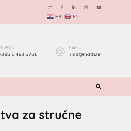
HR
EN
TELEFON
E-MAIL
+385 1 460 5751
hmd@math.hr
I
tva za stručne