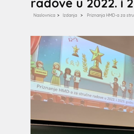
radove u 2022. i 2
Naslovnica
>
Izdanja
>
Priznanja HMD-a za str